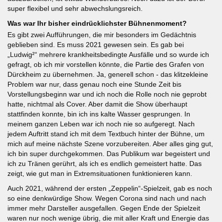
super flexibel und sehr abwechslungsreich.
Was war Ihr bisher eindrücklichster Bühnenmoment?
Es gibt zwei Aufführungen, die mir besonders im Gedächtnis
geblieben sind. Es muss 2021 gewesen sein. Es gab bei
„Ludwig²“ mehrere krankheitsbedingte Ausfälle und so wurde ich
gefragt, ob ich mir vorstellen könnte, die Partie des Grafen von
Dürckheim zu übernehmen. Ja, generell schon - das klitzekleine
Problem war nur, dass genau noch eine Stunde Zeit bis
Vorstellungsbeginn war und ich noch die Rolle noch nie geprobt
hatte, nichtmal als Cover. Aber damit die Show überhaupt
stattfinden konnte, bin ich ins kalte Wasser gesprungen. In
meinem ganzen Leben war ich noch nie so aufgeregt. Nach
jedem Auftritt stand ich mit dem Textbuch hinter der Bühne, um
mich auf meine nächste Szene vorzubereiten. Aber alles ging gut,
ich bin super durchgekommen. Das Publikum war begeistert und
ich zu Tränen gerührt, als ich es endlich gemeistert hatte. Das
zeigt, wie gut man in Extremsituationen funktionieren kann.
Auch 2021, während der ersten „Zeppelin“-Spielzeit, gab es noch
so eine denkwürdige Show. Wegen Corona sind nach und nach
immer mehr Darsteller ausgefallen. Gegen Ende der Spielzeit
waren nur noch wenige übrig, die mit aller Kraft und Energie das