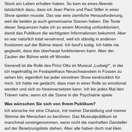
Stück am Leben erhalten haben. So kam es eines Abends
tatsächlich dazu, dass ich Jean Pierre und Paul Stiller in einer
Show spielen musste. Das war eine ziemliche Herausforderung,
weil die beiden ja auch gemeinsame Szenen haben. Die Texte
dieser Sequenzen habe ich zu einem Monolog umfunktioniert,
damit das Publikum die wichtigsten Informationen bekommt. Aber
es war natürlich total verwirrend, weil ich ständig in anderen
Kostümen auf der Bühne stand. Ich fand's lustig. Ich hätte nie
geglaubt, dass das überhaupt funktionieren kann. Aber der
Zauber der Bühne wirkt oft Wunder.
Generell ist die Rolle des Prinz Otto im Musical „Ludwig²“, in der
ich regelmäßig im Festspielhaus Neuschwanstein in Füssen zu
sehen bin, eigentlich bei jeder einzelnen Show eindrücklich für
mich. Ich hätte nie gedacht, dass man in einer Rolle so emotional
werden und sich so hineinversetzen kann. Ich bin jedes Mal den
Tränen nahe, wenn ich die Szene in der Psychiatrie spiele.
Was wünschen Sie sich von Ihrem Publikum?
Ich wünsche mir eine Chance, mit meiner Darstellung und meiner
Stimme die Menschen zu berühren. Das Musicalpublikum ist
manchmal voreingenommen, wenn nicht die namhaften Darsteller
auf der Besetzungsliste stehen. Aber alle haben doch mal klein