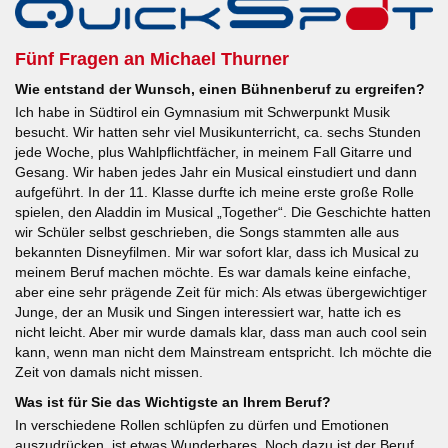
Fünf Fragen an Michael Thurner
Wie entstand der Wunsch, einen Bühnenberuf zu ergreifen?
Ich habe in Südtirol ein Gymnasium mit Schwerpunkt Musik
besucht. Wir hatten sehr viel Musikunterricht, ca. sechs Stunden
jede Woche, plus Wahlpflichtfächer, in meinem Fall Gitarre und
Gesang. Wir haben jedes Jahr ein Musical einstudiert und dann
aufgeführt. In der 11. Klasse durfte ich meine erste große Rolle
spielen, den Aladdin im Musical „Together“. Die Geschichte hatten
wir Schüler selbst geschrieben, die Songs stammten alle aus
bekannten Disneyfilmen. Mir war sofort klar, dass ich Musical zu
meinem Beruf machen möchte. Es war damals keine einfache,
aber eine sehr prägende Zeit für mich: Als etwas übergewichtiger
Junge, der an Musik und Singen interessiert war, hatte ich es
nicht leicht. Aber mir wurde damals klar, dass man auch cool sein
kann, wenn man nicht dem Mainstream entspricht. Ich möchte die
Zeit von damals nicht missen.
Was ist für Sie das Wichtigste an Ihrem Beruf?
In verschiedene Rollen schlüpfen zu dürfen und Emotionen
auszudrücken, ist etwas Wunderbares. Noch dazu ist der Beruf