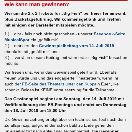
Wie kann man gewinnen?
Wer um die 2 x 2 Tickets für „Big Fish“ bei freier Terminwahl,
plus Backstageführung, Willkommensgetränk und Treffen
mit einigen der Darsteller mitspielen möchte...
1.) ...gibt - falls noch nicht geschehen - unserer
Facebook-Seite
MusicalSpot
ein „gefällt mir“
2.) ...markiert den
Gewinnspielbeitrag vom 14. Juli 2019
ebenfalls mit „gefällt mir“ und
3.) …verrät in diesem Beitrag, mit wem er/sie „Big Fish“ besuchen
möchte.
Wir freuen uns, wenn das Gewinnspiel geteilt wird. Ebenfalls
freuen würde uns und das engagierte Theaterteam, wenn Ihr
auch
der FB-Seite des Theaters unter den Kuppeln
Euer „like“
schenkt. Beides ist KEINE Voraussetzung für die Teilnahme.
Das Gewinnspiel beginnt am Sonntag, den 14. Juli 2019 mit
Veröffentlichung des FB-Postings und endet am Donnerstag,
den 18. Juli 2019 um 18.00 Uhr.
Die Gewinnerziehung erfolgt über ein technisches Tool nach dem
Zufallsprinzip, aufgrund der schon bald zu Ende gehenden
Spielzeit sofort nach Ablauf der Teilnahmefrist.
Die Gewinner