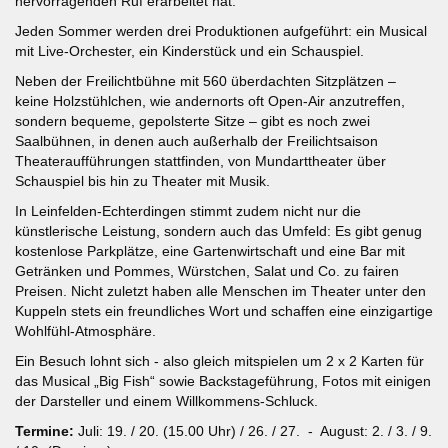
hervorragenden Ruf erarbeitet hat.
Jeden Sommer werden drei Produktionen aufgeführt: ein Musical
mit Live-Orchester, ein Kinderstück und ein Schauspiel.
Neben der Freilichtbühne mit 560 überdachten Sitzplätzen –
keine Holzstühlchen, wie andernorts oft Open-Air anzutreffen,
sondern bequeme, gepolsterte Sitze – gibt es noch zwei
Saalbühnen, in denen auch außerhalb der Freilichtsaison
Theateraufführungen stattfinden, von Mundarttheater über
Schauspiel bis hin zu Theater mit Musik.
In Leinfelden-Echterdingen stimmt zudem nicht nur die
künstlerische Leistung, sondern auch das Umfeld: Es gibt genug
kostenlose Parkplätze, eine Gartenwirtschaft und eine Bar mit
Getränken und Pommes, Würstchen, Salat und Co. zu fairen
Preisen. Nicht zuletzt haben alle Menschen im Theater unter den
Kuppeln stets ein freundliches Wort und schaffen eine einzigartige
Wohlfühl-Atmosphäre.
Ein Besuch lohnt sich - also gleich mitspielen um 2 x 2 Karten für
das Musical „Big Fish“ sowie Backstageführung, Fotos mit einigen
der Darsteller und einem Willkommens-Schluck.
Termine:
Juli: 19. / 20. (15.00 Uhr) / 26. / 27. - August: 2. / 3. / 9.