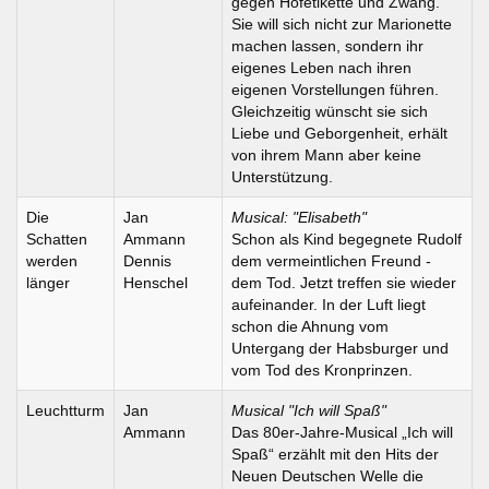
gegen Hofetikette und Zwang.
Sie will sich nicht zur Marionette
machen lassen, sondern ihr
eigenes Leben nach ihren
eigenen Vorstellungen führen.
Gleichzeitig wünscht sie sich
Liebe und Geborgenheit, erhält
von ihrem Mann aber keine
Unterstützung.
Die
Jan
Musical: "Elisabeth"
Schatten
Ammann
Schon als Kind begegnete Rudolf
werden
Dennis
dem vermeintlichen Freund -
länger
Henschel
dem Tod. Jetzt treffen sie wieder
aufeinander. In der Luft liegt
schon die Ahnung vom
Untergang der Habsburger und
vom Tod des Kronprinzen.
Leuchtturm
Jan
Musical "Ich will Spaß"
Ammann
Das 80er-Jahre-Musical „Ich will
Spaß“ erzählt mit den Hits der
Neuen Deutschen Welle die