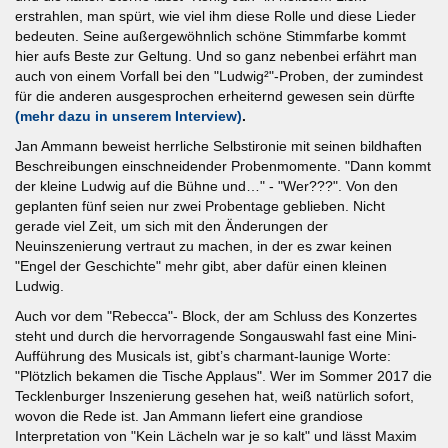
erstrahlen, man spürt, wie viel ihm diese Rolle und diese Lieder
bedeuten. Seine außergewöhnlich schöne Stimmfarbe kommt
hier aufs Beste zur Geltung. Und so ganz nebenbei erfährt man
auch von einem Vorfall bei den "Ludwig²"-Proben, der zumindest
für die anderen ausgesprochen erheiternd gewesen sein dürfte
(mehr dazu in unserem Interview)
.
Jan Ammann beweist herrliche Selbstironie mit seinen bildhaften
Beschreibungen einschneidender Probenmomente. "Dann kommt
der kleine Ludwig auf die Bühne und…" - "Wer???". Von den
geplanten fünf seien nur zwei Probentage geblieben. Nicht
gerade viel Zeit, um sich mit den Änderungen der
Neuinszenierung vertraut zu machen, in der es zwar keinen
"Engel der Geschichte" mehr gibt, aber dafür einen kleinen
Ludwig.
Auch vor dem "Rebecca"- Block, der am Schluss des Konzertes
steht und durch die hervorragende Songauswahl fast eine Mini-
Aufführung des Musicals ist, gibt’s charmant-launige Worte:
"Plötzlich bekamen die Tische Applaus". Wer im Sommer 2017 die
Tecklenburger Inszenierung gesehen hat, weiß natürlich sofort,
wovon die Rede ist. Jan Ammann liefert eine grandiose
Interpretation von "Kein Lächeln war je so kalt" und lässt Maxim