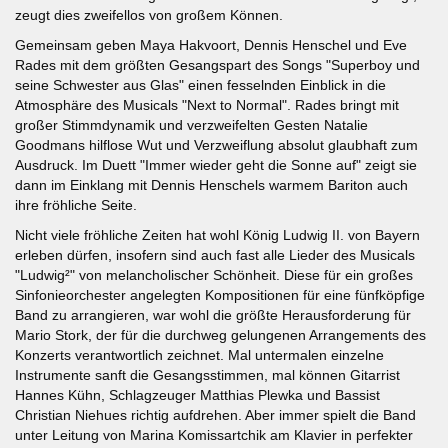
zeugt dies zweifellos von großem Können.
Gemeinsam geben Maya Hakvoort, Dennis Henschel und Eve
Rades mit dem größten Gesangspart des Songs "Superboy und
seine Schwester aus Glas" einen fesselnden Einblick in die
Atmosphäre des Musicals "Next to Normal". Rades bringt mit
großer Stimmdynamik und verzweifelten Gesten Natalie
Goodmans hilflose Wut und Verzweiflung absolut glaubhaft zum
Ausdruck. Im Duett "Immer wieder geht die Sonne auf" zeigt sie
dann im Einklang mit Dennis Henschels warmem Bariton auch
ihre fröhliche Seite.
Nicht viele fröhliche Zeiten hat wohl König Ludwig II. von Bayern
erleben dürfen, insofern sind auch fast alle Lieder des Musicals
"Ludwig²" von melancholischer Schönheit. Diese für ein großes
Sinfonieorchester angelegten Kompositionen für eine fünfköpfige
Band zu arrangieren, war wohl die größte Herausforderung für
Mario Stork, der für die durchweg gelungenen Arrangements des
Konzerts verantwortlich zeichnet. Mal untermalen einzelne
Instrumente sanft die Gesangsstimmen, mal können Gitarrist
Hannes Kühn, Schlagzeuger Matthias Plewka und Bassist
Christian Niehues richtig aufdrehen. Aber immer spielt die Band
unter Leitung von Marina Komissartchik am Klavier in perfekter