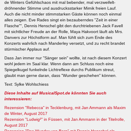
de Winters Gefühlschaos mit mal bebender, mal verzweifelt-
dröhnender Stimme und ausdrucksstarker Mimik freien Lauf.
Auch die nicht minder stimmstarken Gäste können noch einmal
alles zeigen. Eve Rades singt ein bezauberndes "Zeit in einer
Flasche"“, Dennis Henschel gibt den durchtriebenen Jack Favell
mit sichtlicher Freude an der Rolle, Maya Hakvoort läuft als Mrs.
Danvers zur Höchstform auf. Man fühlt sich zum Ende des
Konzerts wahrlich nach Manderley versetzt, und zu recht brandet
stürmischer Applaus auf.
Dass Jan immer nur "Sänger sein" wollte, ist nach diesem Konzert
wohl jedem im Saal klar. Wenn dann am Schluss noch eine
Spiegelkugel funkelnde Lichtreflexe durchs Publikum streut,
glaubt man gerne daran, dass "Wunder geschehen" können.
Text: Sylke Wohlschiess
Diese Inhalte auf MusicalSpot.de könnten Sie auch
interessieren:
Rezension "Rebecca" in Tecklenburg, mit Jan Ammann als Maxim
de Winter, August 2017
Rezension "Ludwig²" in Füssen, mit Jan Ammann in der Titelrolle,
August 2017
Rezension "Das Wunder von Bern" mit Dennis Henschel als