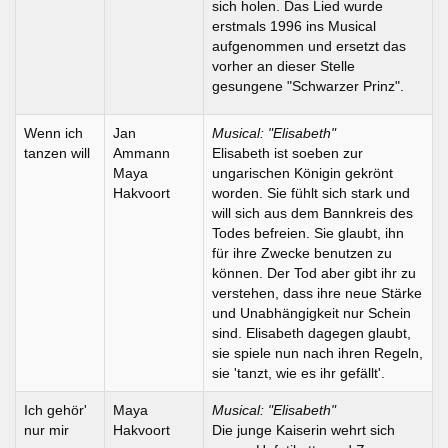
sich holen. Das Lied wurde
erstmals 1996 ins Musical
aufgenommen und ersetzt das
vorher an dieser Stelle
gesungene "Schwarzer Prinz".
Wenn ich
Jan
Musical: "Elisabeth"
tanzen will
Ammann
Elisabeth ist soeben zur
Maya
ungarischen Königin gekrönt
Hakvoort
worden. Sie fühlt sich stark und
will sich aus dem Bannkreis des
Todes befreien. Sie glaubt, ihn
für ihre Zwecke benutzen zu
können. Der Tod aber gibt ihr zu
verstehen, dass ihre neue Stärke
und Unabhängigkeit nur Schein
sind. Elisabeth dagegen glaubt,
sie spiele nun nach ihren Regeln,
sie 'tanzt, wie es ihr gefällt'.
Ich gehör'
Maya
Musical: "Elisabeth"
nur mir
Hakvoort
Die junge Kaiserin wehrt sich