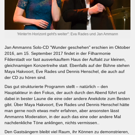
'Hinter'm Horizont geht's weiter": Eva Rades und Jan Ammann
Jan Ammanns Solo-CD "Wunder geschehen" erschien im Oktober
2016, am 15. September 2017 findet in der Filharmonie
Filderstadt vor fast ausverkauftem Haus der Auftakt zur kleinen,
gleichnamigen Konzertreihe statt. Ebenfalls auf der Bühne stehen
Maya Hakvoort, Eve Rades und Dennis Henschel, die auch auf
der CD zu hören sind.
Das gut strukturierte Programm stellt – natürlich – den
Hauptakteur in den Fokus, der auch durch den Abend führt und
dabei in bester Laune die eine oder andere Anekdote zum Besten
gibt. Über Maya Hakvoort, Eve Rades und Dennis Henschel hätte
man gerne noch etwas mehr erfahren, aber ansonsten lässt
Ammanns Moderation, in der auch das eine oder andere Mal
nachdenkliche Töne anklingen, nichts vermissen..
Den Gastsängern bleibt viel Raum, ihr Können zu demonstrieren,