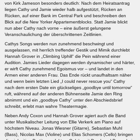
von Kirk Jameson besonders deutlich: Nach dem Heiratsantrag
liegen Cathy und Jamie wieder halb aufgestützt, Rücken an
Rücken, auf einer Bank im Central Park und beschreiben den
Blick auf die New Yorker Appartementblocks. Statt Jamie blickt
nun aber Cathy nach vorne – eine äußerst gelungene
Veranschaulichung der überschrittenen Zeitlinien.
Cathys Songs werden nun zunehmend beschwingt und
ausgelassen, mit herrlich treffender Gestik und Mimik durchlebt
Hannah Grover in „Climbing Uphill“ die Pein während einer
Audition. Jamies Lieder dagegen werden dynamischer und härter,
er wirft Cathy zunehmend Egoismus vor – und landet in den
Armen einer anderen Frau. Das Ende rückt unaufhaltsam näher
und wenn beim letzten Lied „I could never rescue you“ Cathy
nach dem ersten Date ein glückseliges „goodbye until tomorrow“
ruft, während auf der anderen Bühnenseite Jamie den Ring
abnimmt und ein „goodbye Cathy“ unter den Abschiedsbrief
schreibt, erlebt man wahre Theatermagie.
Neben Andy Coxon und Hannah Grover agiert auch die Band
unter Musikalischer Leitung von Ellie Verkerk am Piano auf
höchstem Niveau. Jonas Wiesner (Gitarre), Sebastian Muhl
(Bass), Nicolas Max (Violine) und Elias Schomers (Cello) bringen