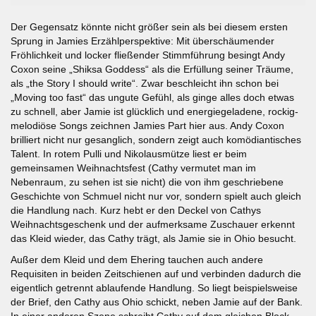
Der Gegensatz könnte nicht größer sein als bei diesem ersten
Sprung in Jamies Erzählperspektive: Mit überschäumender
Fröhlichkeit und locker fließender Stimmführung besingt Andy
Coxon seine „Shiksa Goddess“ als die Erfüllung seiner Träume,
als „the Story I should write“. Zwar beschleicht ihn schon bei
„Moving too fast“ das ungute Gefühl, als ginge alles doch etwas
zu schnell, aber Jamie ist glücklich und energiegeladene, rockig-
melodiöse Songs zeichnen Jamies Part hier aus. Andy Coxon
brilliert nicht nur gesanglich, sondern zeigt auch komödiantisches
Talent. In rotem Pulli und Nikolausmütze liest er beim
gemeinsamen Weihnachtsfest (Cathy vermutet man im
Nebenraum, zu sehen ist sie nicht) die von ihm geschriebene
Geschichte von Schmuel nicht nur vor, sondern spielt auch gleich
die Handlung nach. Kurz hebt er den Deckel von Cathys
Weihnachtsgeschenk und der aufmerksame Zuschauer erkennt
das Kleid wieder, das Cathy trägt, als Jamie sie in Ohio besucht.
Außer dem Kleid und dem Ehering tauchen auch andere
Requisiten in beiden Zeitschienen auf und verbinden dadurch die
eigentlich getrennt ablaufende Handlung. So liegt beispielsweise
der Brief, den Cathy aus Ohio schickt, neben Jamie auf der Bank.
In einer anderen Szene schreibt Cathy auf dem gleichen Block,