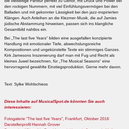
die vielseitige Partitur perfekt zu Gehör, mit Druck und Power bei
den rockigen Nummern, mit viel Einfühlungsvermögen bei den
Balladen und mit gekonnter Lässigkeit bei den jazz-inspirierten
Klängen. Auch Anleihen an die Klezmer-Musik, die auf Jamies
jüdische Abstammung hinweisen, passen sich ins klangliche
Gesamtbild nahtlos ein.
Bei „The last five Years“ bilden eine ausgefallen konzipierte
Handlung mit emotionaler Tiefe, abwechslungsreiche
Kompositionen und ungekünstelte Texte ein stimmiges Ganzes.
Kirk Jamesons Inszenierung darf man mit Fug und Recht als
kleines Juwel bezeichnen, für „The Musical Seasons“ eine
hervorragend gewählte Einstiegsproduktion. Gerne mehr davon.
Text: Sylke Wohlschiess
Diese Inhalte auf MusicalSpot.de könnten Sie auch
interessieren:
Fotogalerie "The last five Years", Frankfurt, Oktober 2016
Darstellerprofil Hannah Grover