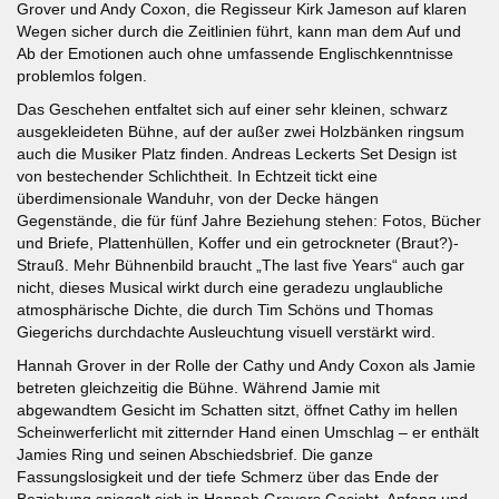
Grover und Andy Coxon, die Regisseur Kirk Jameson auf klaren
Wegen sicher durch die Zeitlinien führt, kann man dem Auf und
Ab der Emotionen auch ohne umfassende Englischkenntnisse
problemlos folgen.
Das Geschehen entfaltet sich auf einer sehr kleinen, schwarz
ausgekleideten Bühne, auf der außer zwei Holzbänken ringsum
auch die Musiker Platz finden. Andreas Leckerts Set Design ist
von bestechender Schlichtheit. In Echtzeit tickt eine
überdimensionale Wanduhr, von der Decke hängen
Gegenstände, die für fünf Jahre Beziehung stehen: Fotos, Bücher
und Briefe, Plattenhüllen, Koffer und ein getrockneter (Braut?)-
Strauß. Mehr Bühnenbild braucht „The last five Years“ auch gar
nicht, dieses Musical wirkt durch eine geradezu unglaubliche
atmosphärische Dichte, die durch Tim Schöns und Thomas
Giegerichs durchdachte Ausleuchtung visuell verstärkt wird.
Hannah Grover in der Rolle der Cathy und Andy Coxon als Jamie
betreten gleichzeitig die Bühne. Während Jamie mit
abgewandtem Gesicht im Schatten sitzt, öffnet Cathy im hellen
Scheinwerferlicht mit zitternder Hand einen Umschlag – er enthält
Jamies Ring und seinen Abschiedsbrief. Die ganze
Fassungslosigkeit und der tiefe Schmerz über das Ende der
Beziehung spiegelt sich in Hannah Grovers Gesicht. Anfang und