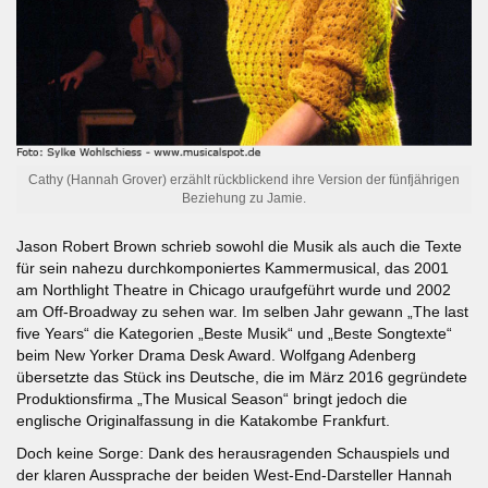
Cathy (Hannah Grover) erzählt rückblickend ihre Version der fünfjährigen
Beziehung zu Jamie.
Jason Robert Brown schrieb sowohl die Musik als auch die Texte
für sein nahezu durchkomponiertes Kammermusical, das 2001
am Northlight Theatre in Chicago uraufgeführt wurde und 2002
am Off-Broadway zu sehen war. Im selben Jahr gewann „The last
five Years“ die Kategorien „Beste Musik“ und „Beste Songtexte“
beim New Yorker Drama Desk Award. Wolfgang Adenberg
übersetzte das Stück ins Deutsche, die im März 2016 gegründete
Produktionsfirma „The Musical Season“ bringt jedoch die
englische Originalfassung in die Katakombe Frankfurt.
Doch keine Sorge: Dank des herausragenden Schauspiels und
der klaren Aussprache der beiden West-End-Darsteller Hannah