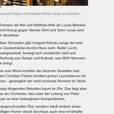
ause als Pugsley und Irmgard Kühnle-Lange als Grandma
chwarz als Mal und Matthias Ahle als Lucas Beineke
uscht Anzug gegen Stones-Shirt und Sohn Lucas wird
 attraktiver.
ckten Strümpfen gibt Irmgard Kühnle-Lange die total
r Zaubertränke durchs Haus zieht. Butler Lurch,
weigsamkeit, bewegt sich unnatürlich steif und
e Mischung aus Vampir und Android, was Wolf Hermann
e bringt.
iebe zum Mond inmitten der bizarren Gestalten fast
tiert Christian Fickert inmitten grüner Leuchtsterne mit
mme - gesanglich der wohl schönste Moment im Stück.
adway klingenden Melodien kaum im Ohr. Das liegt aber
gar am Orchester, das unter der Leitung von Peter
en per se eher belanglosen Kompositionen.
anspruchsvollen Plot, sondern häuft einfach einen
uftigen Humor steckt durchaus auch eine ernsthafte