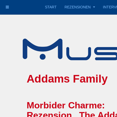
START
REZENSIONEN
INTERV
Addams Famil
Morbider Charme:
Rezension „The Adda