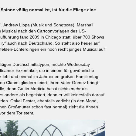
inne völlig normal ist, ist für die Fliege eine
y“. Andrew Lippa (Musik und Songtexte), Marshall
es Musical nach den Cartoonvorlagen des US-
ufführung fand 2009 in Chicago statt, über 700 Shows
y“ auch nach Deutschland. So steht also heuer auf
nfelden-Echterdingen ein noch recht junges Musical auf
ießigen Durchschnittstypen, möchte Wednesday
tsamer Exzentriker, die in einem für gewöhnliche
rk lebt und einmal im Jahr einen großen Familientag
n Clanmitgliedern feiert. Ihren Vater Gomez bringt
e, denn Gattin Morticia hasst nichts mehr als
 andere als begeistert, denn er will keinesfalls darauf
rden. Onkel Fester, ebenfalls verliebt (in den Mond,
nen Großmutter schon fast normal) zieht die Ahnen
vor dem Tor steht.