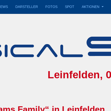
IEWS
DARSTELLER
FOTOS
SPOT
AKTIONEN
y Leinfelden, 06
ms Family“ in Leinfelden