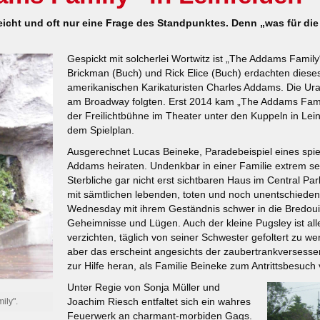
icht und oft nur eine Frage des Standpunktes. Denn „was für die Sp
Gespickt mit solcherlei Wortwitz ist „The Addams Famil
Brickman (Buch) und Rick Elice (Buch) erdachten dies
amerikanischen Karikaturisten Charles Addams. Die Ura
am Broadway folgten. Erst 2014 kam „The Addams Famil
der Freilichtbühne im Theater unter den Kuppeln in Lei
dem Spielplan.
Ausgerechnet Lucas Beineke, Paradebeispiel eines sp
Addams heiraten. Undenkbar in einer Familie extrem sel
Sterbliche gar nicht erst sichtbaren Haus im Central Pa
mit sämtlichen lebenden, toten und noch unentschiedene
Wednesday mit ihrem Geständnis schwer in die Bredouill
Geheimnisse und Lügen. Auch der kleine Pugsley ist alles
verzichten, täglich von seiner Schwester gefoltert zu we
aber das erscheint angesichts der zaubertrankversesse
zur Hilfe heran, als Familie Beineke zum Antrittsbesuch 
Unter Regie von Sonja Müller und
Joachim Riesch entfaltet sich ein wahres
ily".
Feuerwerk an charmant-morbiden Gags.