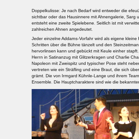
Doppelkulisse: Je nach Bedarf wird entweder die ef
sichtbar oder das Hausinnere mit Ahnengalerie, Sarg
entsteht eine zweite Spielebene. Seitlich ist mit verwi
zahlreichen Ahnen angedeutet.
Jeder einzelne Addams-Vorfahr wird als eigene kleine R
Schritten über die Bühne tänzelt und den Steinzeitm
hervorlinsen kann und gebückt mit Keule einher stapft
Herrn in Satinanzug mit Glitzerkragen und Charlie Ch
Napoleon mit Zweispitz und typischer Pose steht nebe
vertreten wie ein Sträfling und eine Braut, die sich übe
grämt. Die von Irmgard Kühnle-Lange und ihrem Team l
Ensemble. Die Hauptcharaktere sind wie die bekannte