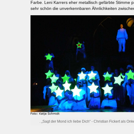
Farbe. Leni Karrers eher metallisch gefärbte Stimme pa
sehr schön die unverkennbaren Ähnlichkeiten zwische
. „Sagt der Mond ich liebe Dich“ - Christian Fickert als Onk