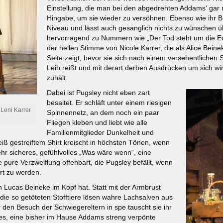
Einstellung, die man bei den abgedrehten Addams‘ gar 
Hingabe, um sie wieder zu versöhnen. Ebenso wie ihr 
Niveau und lässt auch gesanglich nichts zu wünschen üb
hervorragend zu Nummern wie „Der Tod steht um die Eck
der hellen Stimme von Nicole Karrer, die als Alice Beine
Seite zeigt, bevor sie sich nach einem versehentlichen
Leib reißt und mit derart derben Ausdrücken um sich wi
zuhält.
Dabei ist Pugsley nicht eben zart
besaitet. Er schläft unter einem riesigen
Leni Karrer
Spinnennetz, an dem noch ein paar
Fliegen kleben und liebt wie alle
Familienmitglieder Dunkelheit und
iß gestreiftem Shirt kreischt in höchsten Tönen, wenn
ehr sicheres, gefühlvolles „Was wäre wenn“, eine
e pure Verzweiflung offenbart, die Pugsley befällt, wenn
rt zu werden.
ch Lucas Beineke im Kopf hat. Statt mit der Armbrust
die so getöteten Stofftiere lösen wahre Lachsalven aus
 den Besuch der Schwiegereltern in spe tauscht sie ihr
bes, eine bisher im Hause Addams streng verpönte