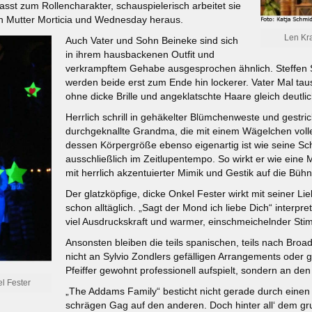
sst zum Rollencharakter, schauspielerisch arbeitet sie
n Mutter Morticia und Wednesday heraus.
Len Kr
Auch Vater und Sohn Beineke sind sich
in ihrem hausbackenen Outfit und
verkrampftem Gehabe ausgesprochen ähnlich. Steffen S
werden beide erst zum Ende hin lockerer. Vater Mal ta
ohne dicke Brille und angeklatschte Haare gleich deutlich
Herrlich schrill in gehäkelter Blümchenweste und gestri
durchgeknallte Grandma, die mit einem Wägelchen volle
dessen Körpergröße ebenso eigenartig ist wie seine Sch
ausschließlich im Zeitlupentempo. So wirkt er wie ein
mit herrlich akzentuierter Mimik und Gestik auf die Bühn
Der glatzköpfige, dicke Onkel Fester wirkt mit seiner L
schon alltäglich. „Sagt der Mond ich liebe Dich“ interpre
viel Ausdruckskraft und warmer, einschmeichelnder Sti
Ansonsten bleiben die teils spanischen, teils nach Bro
nicht an Sylvio Zondlers gefälligen Arrangements oder 
Pfeiffer gewohnt professionell aufspielt, sondern an d
el Fester
„The Addams Family“ besticht nicht gerade durch einen 
schrägen Gag auf den anderen. Doch hinter all‘ dem gr