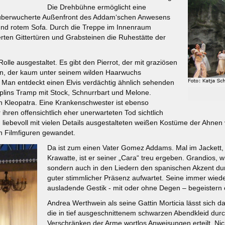
Die Drehbühne ermöglicht eine
euüberwucherte Außenfront des Addam‘schen Anwesens
 und rotem Sofa. Durch die Treppe im Innenraum
tterten Gittertüren und Grabsteinen die Ruhestätte der
olle ausgestaltet. Es gibt den Pierrot, der mit graziösen
ann, der kaum unter seinem wilden Haarwuchs
. Man entdeckt einen Elvis verdächtig ähnlich sehenden
aplins Tramp mit Stock, Schnurrbart und Melone.
n Kleopatra. Eine Krankenschwester ist ebenso
r ihren offensichtlich eher unerwarteten Tod sichtlich
iebevoll mit vielen Details ausgestalteten weißen Kostüme der Ahnen
n Filmfiguren gewandet.
Da ist zum einen Vater Gomez Addams. Mal im Jackett,
Krawatte, ist er seiner „Cara“ treu ergeben. Grandios, 
sondern auch in den Liedern den spanischen Akzent dur
guter stimmlicher Präsenz aufwartet. Seine immer wiede
ausladende Gestik - mit oder ohne Degen – begeistern e
Andrea Werthwein als seine Gattin Morticia lässt sich d
die in tief ausgeschnittenem schwarzen Abendkleid dur
Verschränken der Arme wortlos Anweisungen erteilt. Nichts