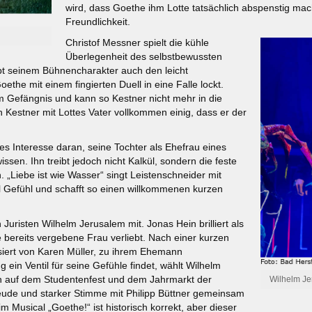
wird, dass Goethe ihm Lotte tatsächlich abspenstig mach
Freundlichkeit.
Christof Messner spielt die kühle
Überlegenheit des selbstbewussten
bt seinem Bühnencharakter auch den leicht
ethe mit einem fingierten Duell in eine Falle lockt.
 Gefängnis und kann so Kestner nicht mehr in die
 Kestner mit Lottes Vater vollkommen einig, dass er der
es Interesse daran, seine Tochter als Ehefrau eines
ssen. Ihn treibt jedoch nicht Kalkül, sondern die feste
 „Liebe ist wie Wasser“ singt Leistenschneider mit
l Gefühl und schafft so einen willkommenen kurzen
uristen Wilhelm Jerusalem mit. Jonas Hein brilliert als
e bereits vergebene Frau verliebt. Nach einer kurzen
risiert von Karen Müller, zu ihrem Ehemann
 ein Ventil für seine Gefühle findet, wählt Wilhelm
n auf dem Studentenfest und dem Jahrmarkt der
Wilhelm Je
reude und starker Stimme mit Philipp Büttner gemeinsam
im Musical „Goethe!“ ist historisch korrekt, aber dieser