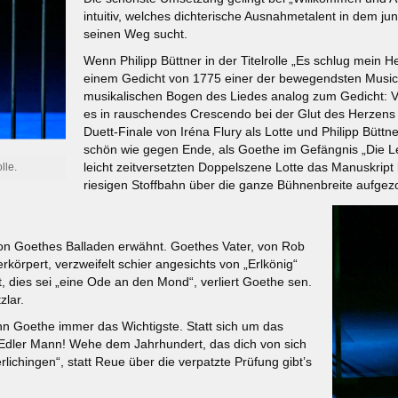
intuitiv, welches dichterische Ausnahmetalent in dem ju
seinen Weg sucht.
Wenn Philipp Büttner in der Titelrolle „Es schlug mein 
einem Gedicht von 1775 einer der bewegendsten Music
musikalischen Bogen des Liedes analog zum Gedicht: Vo
es in rauschendes Crescendo bei der Glut des Herzens 
Duett-Finale von Iréna Flury als Lotte und Philipp Bütt
schön wie gegen Ende, als Goethe im Gefängnis „Die Le
leicht zeitversetzten Doppelszene Lotte das Manuskript 
lle.
riesigen Stoffbahn über die ganze Bühnenbreite aufge
on Goethes Balladen erwähnt. Goethes Vater, von Rob
rkörpert, verzweifelt schier angesichts von „Erlkönig“
, dies sei „eine Ode an den Mond“, verliert Goethe sen.
zlar.
nn Goethe immer das Wichtigste. Statt sich um das
„Edler Mann! Wehe dem Jahrhundert, das dich von sich
rlichingen“, statt Reue über die verpatzte Prüfung gibt’s