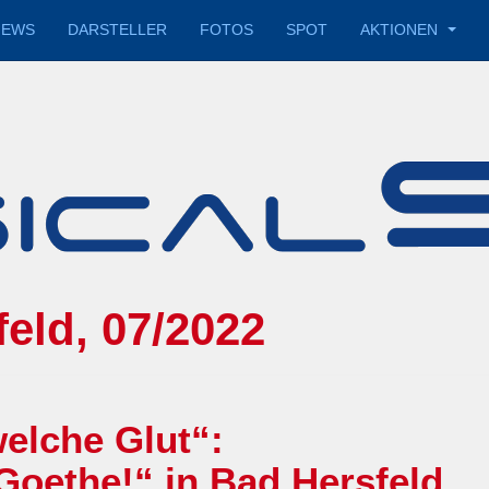
IEWS
DARSTELLER
FOTOS
SPOT
AKTIONEN
eld, 07/2022
elche Glut“:
Goethe!“ in Bad Hersfeld