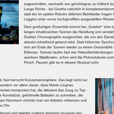
zugeschnitten, wechseln von gerichtsgrau zu höllisch bu
Lange Röcke - bei Goethe natürlich in komplementäre
statt der im späten Rokoko üblichen Beinkleider trag
Leggins unter vorne hochgerafften ausgestellten Röcke
Dem großartigen Ensemble kommt bei „Goethe!“ eine be
langen inhaltsreichen Szenen die Handlung und verstär
Duddys Choreographie ausgerichtet, die von den Darste
absolut mitreißend getanzt wird. Statt hölzerner Synchro
sich am Ende der Szenen wieder zu einem Gesamtbild v
Eiltempo. Szenen laufen fast wie Videoüberblendungen i
weichem Waldboden, schon wird die Picknickdecke zum
Pirsch. Pausen gibt es in diesem Musical nicht.
it, fast herrscht Konzertatmosphäre. Das liegt nicht nur
sondern vor allem daran, dass Martin Lingnau
enten komponiert hat, die allesamt das Zeug zu Top-
 Kunststück, gefühlvolle Balladen zu schreiben, die
tempo-Nummern möchte man am liebsten mittanzen und
ns Ohr.
eyboard und geleitet zugleich gewohnt souverän das