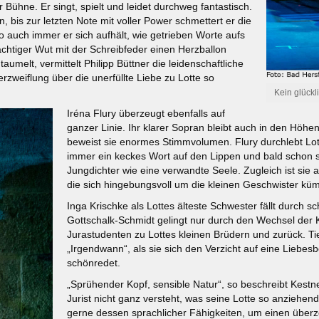
der Bühne. Er singt, spielt und leidet durchweg fantastisch.
 bis zur letzten Note mit voller Power schmettert er die
auch immer er sich aufhält, wie getrieben Worte aufs
ächtiger Wut mit der Schreibfeder einen Herzballon
umelt, vermittelt Philipp Büttner die leidenschaftliche
rzweiflung über die unerfüllte Liebe zu Lotte so
Kein glückl
Iréna Flury überzeugt ebenfalls auf
ganzer Linie. Ihr klarer Sopran bleibt auch in den Hö
beweist sie enormes Stimmvolumen. Flury durchlebt Lott
immer ein keckes Wort auf den Lippen und bald schon st
Jungdichter wie eine verwandte Seele. Zugleich ist sie 
die sich hingebungsvoll um die kleinen Geschwister kü
Inga Krischke als Lottes älteste Schwester fällt durch
Gottschalk-Schmidt gelingt nur durch den Wechsel de
Jurastudenten zu Lottes kleinen Brüdern und zurück. Tie
„Irgendwann“, als sie sich den Verzicht auf eine Liebe
schönredet.
„Sprühender Kopf, sensible Natur“, so beschreibt Kest
Jurist nicht ganz versteht, was seine Lotte so anziehen
gerne dessen sprachlicher Fähigkeiten, um einen überz