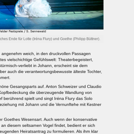
iches Ende für Lotte (Iréna Flury) und Goethe (Philipp Büttner).
hen angenehm weich, in den druckvollen Passagen
es vielschichtige Gefühlswelt: Theaterbegeistert,
ürmisch-verliebt in Johann, erscheint sie dem
aber auch die verantwortungsbewusste älteste Tochter,
mmert.
 schöne Gesangsparts auf. Anton Schweizer und Claudio
r Kopfbedeckung die überzeugende Wandlung von
f berührend spielt und singt Iréna Flury das Solo
sbeziehung mit Johann und die Vernunftehe mit Kestner
ner Goethes Wesensart. Auch wenn der konservative
d an diesem seltsamen Vogel findet, bedient er sich
eugenden Heiratsantrag zu formulieren. Als ihm klar