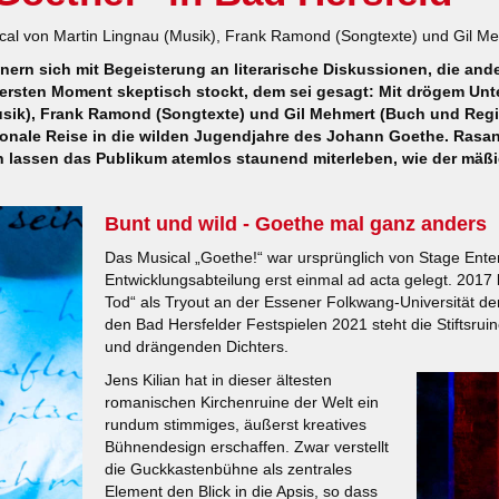
cal von Martin Lingnau (Musik), Frank Ramond (Songtexte) und Gil Me
nern sich mit Begeisterung an literarische Diskussionen, die and
sten Moment skeptisch stockt, dem sei gesagt: Mit drögem Unterr
usik), Frank Ramond (Songtexte) und Gil Mehmert (Buch und Regie
ionale Reise in die wilden Jugendjahre des Johann Goethe. Rasan
lassen das Publikum atemlos staunend miterleben, wie der mäßi
Bunt und wild - Goethe mal ganz anders
Das Musical „Goethe!“ war ursprünglich von Stage Ente
Entwicklungsabteilung erst einmal ad acta gelegt. 2017
Tod“ als Tryout an der Essener Folkwang-Universität de
den Bad Hersfelder Festspielen 2021 steht die Stiftsr
und drängenden Dichters.
Jens Kilian hat in dieser ältesten
romanischen Kirchenruine der Welt ein
rundum stimmiges, äußerst kreatives
Bühnendesign erschaffen. Zwar verstellt
die Guckkastenbühne als zentrales
Element den Blick in die Apsis, so dass