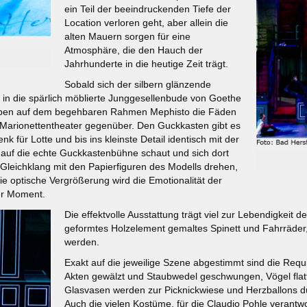
ein Teil der beeindruckenden Tiefe der
Location verloren geht, aber allein die
alten Mauern sorgen für eine
Atmosphäre, die den Hauch der
Jahrhunderte in die heutige Zeit trägt.
Sobald sich der silbern glänzende
in die spärlich möblierte Junggesellenbude von Goethe
 oben auf dem begehbaren Rahmen Mephisto die Fäden
 Marionettentheater gegenüber. Den Guckkasten gibt es
 für Lotte und bis ins kleinste Detail identisch mit der
 auf die echte Guckkastenbühne schaut und sich dort
Gleichklang mit den Papierfiguren des Modells drehen,
ie optische Vergrößerung wird die Emotionalität der
der Moment.
Die effektvolle Ausstattung trägt viel zur Lebendigkeit 
geformtes Holzelement gemaltes Spinett und Fahrräder,
werden.
Exakt auf die jeweilige Szene abgestimmt sind die Req
Akten gewälzt und Staubwedel geschwungen, Vögel flatt
Glasvasen werden zur Picknickwiese und Herzballons dür
Auch die vielen Kostüme, für die Claudio Pohle verantwo