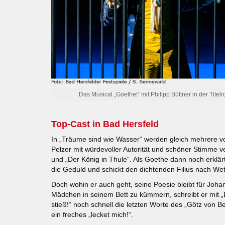
Das Musical „Goethe!“ mit Philipp Büttner in der Titelro
Top-Cast in Bad Hersfeld
In „Träume sind wie Wasser“ werden gleich mehrere v
Pelzer mit würdevoller Autorität und schöner Stimme ve
und „Der König in Thule“. Als Goethe dann noch erklärt
die Geduld und schickt den dichtenden Filius nach Wet
Doch wohin er auch geht, seine Poesie bleibt für Joha
Mädchen in seinem Bett zu kümmern, schreibt er mit 
stieß!“ noch schnell die letzten Worte des „Götz von Be
ein freches „lecket mich!“.