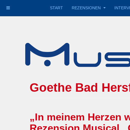
START
REZENSIONEN
INTERV
Goethe Bad Hersf
„In meinem Herzen w
Rezension Musical „