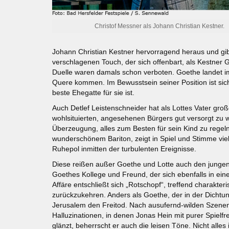
Christof Messner als Johann Christian Kestner.
Johann Christian Kestner hervorragend heraus und gi
verschlagenen Touch, der sich offenbart, als Kestner Go
Duelle waren damals schon verboten. Goethe landet im
Quere kommen. Im Bewusstsein seiner Position ist sich
beste Ehegatte für sie ist.
Auch Detlef Leistenschneider hat als Lottes Vater groß
wohlsituierten, angesehenen Bürgers gut versorgt zu wi
Überzeugung, alles zum Besten für sein Kind zu regeln.
wunderschönem Bariton, zeigt in Spiel und Stimme vie
Ruhepol inmitten der turbulenten Ereignisse.
Diese reißen außer Goethe und Lotte auch den jungen J
Goethes Kollege und Freund, der sich ebenfalls in ein
Affäre entschließt sich „Rotschopf“, treffend charakte
zurückzukehren. Anders als Goethe, der in der Dichtung
Jerusalem den Freitod. Nach ausufernd-wilden Szene
Halluzinationen, in denen Jonas Hein mit purer Spielf
glänzt, beherrscht er auch die leisen Töne. Nicht alles 