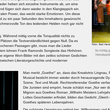
ieder heben sich einzelne Instrumente ab, um eine
nd fügen sich dann wieder in den Klangteppich ein.
ralen Power, das weckt starke Emotionen. Um diese
nd zu ein paar Sekunden des Innehaltens gewünscht.
schmerzvolle Ton des leidenden Helden noch gar nicht
g. Während mittig vorne die Tonqualität nichts zu
 Plätzen die Textverständlichkeit gegen Null. Da es
prochenen Passagen gibt, muss man die Lieder
rdem lohnen Frank Ramonds Songtexte das Hinhören.
So richtig 
Heiratsantr
ige eigene Wort-Bilder mit den zeitlos schönen Gedichten
zwischen Literaturgeschichte und moderner
Man merkt „Goethe!“ an, dass das Kreativtrio Lingna
Musical besticht immer wieder durch herausragende D
Szene, Text und Musik. Rechtsreferendar Goethe verfas
Die Juristen sind empört, heute schätzt man „Nur wer di
Mignon aus Goethes Roman „Wilhelm Meisters Lehrjahre
Lottes Geschwister erfindet, bilden das Gedicht „Gleich 
Goethes späteren Lebensjahren.
Die schönste Umsetzung gelingt bei „Willkommen und Abs