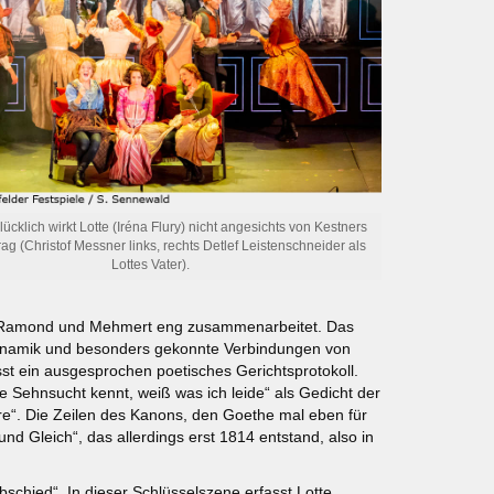
glücklich wirkt Lotte (Iréna Flury) nicht angesichts von Kestners
ag (Christof Messner links, rechts Detlef Leistenschneider als
Lottes Vater).
u, Ramond und Mehmert eng zusammenarbeitet. Das
ynamik und besonders gekonnte Verbindungen von
st ein ausgesprochen poetisches Gerichtsprotokoll.
e Sehnsucht kennt, weiß was ich leide“ als Gedicht der
“. Die Zeilen des Kanons, den Goethe mal eben für
und Gleich“, das allerdings erst 1814 entstand, also in
chied“. In dieser Schlüsselszene erfasst Lotte