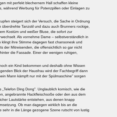
gen mit perfekt blechernem Hall schaffen kleine
s, während Werbung für Potenzpillen oder Einlagen zu
upfen steigert sich der Versuch, die Sache in Ordnung
ch überdrehte Tanzstil und dazu auch Brunners rockige,
em Kostüm und weißer Bluse, die sofort zur
erwechselt. Als vornehme Dame – selbstverständlich in
n klingt ihre Stimme dagegen fast chansonesk und
s der Mitreisenden, die offensichtlich so gar nicht
k hinter die Fassade. Einer der wenigen ruhigen,
app noch ein Kind bekommen und deshalb ohne Wissen
ragenden Blick der Hausfrau wird der Fachbegriff dann
, mein Mann kämpft nur mit der Spülmaschine" sorgen
„Telefon Ding Dong". Unglaublich komisch, wie die
agen, angebrannte Hackfleischsoße oder den aus dem
licher Lautstärke entstehen, aus denen knapp
Umsetzung. Ob man dagegen wirklich bis an die
 sehr in die Länge gezogene Szene rutscht von lustig