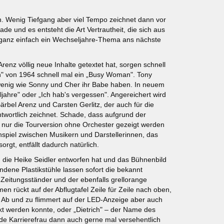
n. Wenig Tiefgang aber viel Tempo zeichnet dann vor
e und es entsteht die Art Vertrautheit, die sich aus
t ganz einfach ein Wechseljahre-Thema ans nächste
nz völlig neue Inhalte getextet hat, sorgen schnell
" von 1964 schnell mal ein „Busy Woman". Tony
 wenig wie Sonny und Cher ihr Babe haben. In neuem
ljahre" oder „Ich hab's vergessen". Angereichert wird
rbel Arenz und Carsten Gerlitz, der auch für die
twortlich zeichnet. Schade, dass aufgrund der
nur die Tourversion ohne Orchester gezeigt werden
spiel zwischen Musikern und Darstellerinnen, das
orgt, entfällt dadurch natürlich.
 die Heike Seidler entworfen hat und das Bühnenbild
ndene Plastikstühle lassen sofort die bekannt
eitungsständer und der ebenfalls grellorange
en rückt auf der Abflugtafel Zeile für Zeile nach oben,
. Ab und zu flimmert auf der LED-Anzeige aber auch
ckt werden konnte, oder „Dietrich" – der Name des
de Karrierefrau dann auch gerne mal versehentlich