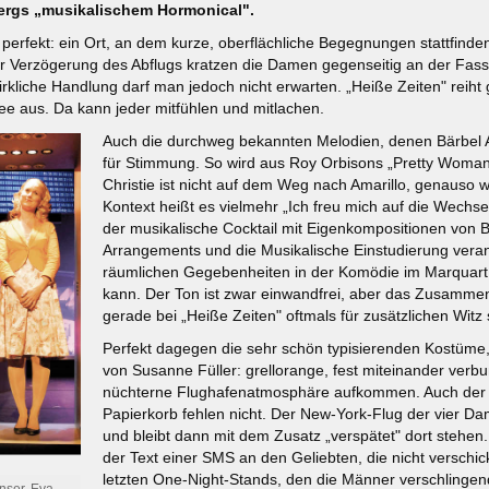
ergs „musikalischem Hormonical".
perfekt: ein Ort, an dem kurze, oberflächliche Begegnungen stattfinde
er Verzögerung des Abflugs kratzen die Damen gegenseitig an der Fassad
rkliche Handlung darf man jedoch nicht erwarten. „Heiße Zeiten" reih
chee aus. Da kann jeder mitfühlen und mitlachen.
Auch die durchweg bekannten Melodien, denen Bärbel Are
für Stimmung. So wird aus Roy Orbisons „Pretty Woman
Christie ist nicht auf dem Weg nach Amarillo, genauso
Kontext heißt es vielmehr „Ich freu mich auf die Wechse
der musikalische Cocktail mit Eigenkompositionen von Bä
Arrangements und die Musikalische Einstudierung veran
räumlichen Gegebenheiten in der Komödie im Marquart 
kann. Der Ton ist zwar einwandfrei, aber das Zusammen
gerade bei „Heiße Zeiten" oftmals für zusätzlichen Witz s
Perfekt dagegen die sehr schön typisierenden Kostüme,
von Susanne Füller: grellorange, fest miteinander verbu
nüchterne Flughafenatmosphäre aufkommen. Auch der Z
Papierkorb fehlen nicht. Der New-York-Flug der vier Dam
und bleibt dann mit dem Zusatz „verspätet" dort stehen
der Text einer SMS an den Geliebten, die nicht verschi
letzten One-Night-Stands, den die Männer verschlingen
nser, Eva