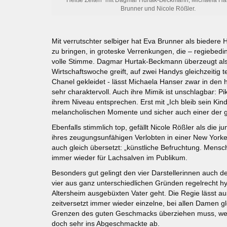
Brunner und Nicole Rößler.
Mit verrutschter selbiger hat Eva Brunner als bieder
zu bringen, in groteske Verrenkungen, die – regiebedin
volle Stimme. Dagmar Hurtak-Beckmann überzeugt als m
Wirtschaftswoche greift, auf zwei Handys gleichzeitig
Chanel gekleidet - lässt Michaela Hanser zwar in de
sehr charaktervoll. Auch ihre Mimik ist unschlagbar: Pi
ihrem Niveau entsprechen. Erst mit „Ich bleib sein Kind
melancholischen Momente und sicher auch einer der 
Ebenfalls stimmlich top, gefällt Nicole Rößler als d
ihres zeugungsunfähigen Verlobten in einer New Yorker
auch gleich übersetzt: „künstliche Befruchtung. Mensc
immer wieder für Lachsalven im Publikum.
Besonders gut gelingt den vier Darstellerinnen auch
vier aus ganz unterschiedlichen Gründen regelrecht h
Altersheim ausgebüxten Vater geht. Die Regie lässt a
zeitversetzt immer wieder einzelne, bei allen Damen 
Grenzen des guten Geschmacks überziehen muss, wenn v
doch sehr ins Abgeschmackte ab.