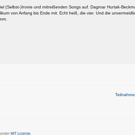
viel (Selbst-)Ironie und mitreißenden Songs auf. Dagmar Hurtak-Beckm
kum von Anfang bis Ende mit. Echt heiß, die vier. Und die unvermeidlic
imm.
Teilnahm
d under
MIT License.