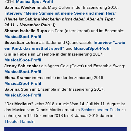
2016:
MusicalSpot-Profil
Sabrina Weckerlin
als Mary Cullen in der Inszenierung 2016:
Interview "Meine Stimme ist meine Seele und mein Herz"
(Heute ist Sabrina Weckerlin nicht dabei. Aber ein Tipp:
24.11. - November Rain :))
Sharon Isabelle Rupa
als Fara (alternierend) und im Ensemble:
MusicalSpot-Profil
Sebastian Lohse
als Bader und Quandrasseh:
Interview "...wie
ein Kind, das ernsthaft spielt"
und
MusicalSpot-Profil
Giulia Fabris
im Ensemble in der Inszenierung 2017:
MusicalSpot-Profil
Jenny Schlensker
als Agnes Cole (Cover) und Ensemble Swing:
MusicalSpot-Profil
Elena Kramer
im Ensemble in der Inszenierung 2016:
MusicalSpot-Profil
Sabrina Stein
im Ensemble in der Inszenierung 2017:
MusicalSpot-Profil
"Der Medicus"
kehrt 2018 zurück: Vom 14. Juli bis 11. August ist
das Musical von Dennis Martin erneut im
Schlosstheater Fulda
zu
sehen, vom 14. Dezember2018 bis 3. Januar 2019 dann im
Theater Hameln
.