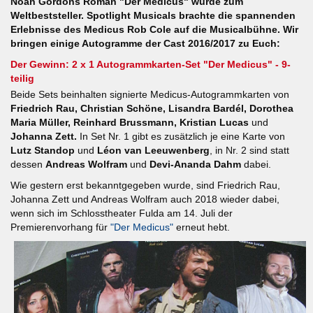
Noah Gordons Roman "Der Medicus" wurde zum
Weltbeststeller. Spotlight Musicals brachte die spannenden
Erlebnisse des Medicus Rob Cole auf die Musicalbühne. Wir
bringen einige Autogramme der Cast 2016/2017 zu Euch:
Der Gewinn: 2 x 1 Autogrammkarten-Set "Der Medicus" - 9-
teilig
Beide Sets beinhalten signierte Medicus-Autogrammkarten von
Friedrich Rau, Christian Schöne, Lisandra Bardél, Dorothea
Maria Müller, Reinhard Brussmann, Kristian Lucas
und
Johanna Zett.
In Set Nr. 1 gibt es zusätzlich je eine Karte von
Lutz Standop
und
Léon van Leeuwenberg
, in Nr. 2 sind statt
dessen
Andreas Wolfram
und
Devi-Ananda Dahm
dabei.
Wie gestern erst bekanntgegeben wurde, sind Friedrich Rau,
Johanna Zett und Andreas Wolfram auch 2018 wieder dabei,
wenn sich im Schlosstheater Fulda am 14. Juli der
Premierenvorhang für
"Der Medicus"
erneut hebt.