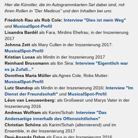
Hier die Künstler, die im Autogrammkarten-Set dabei sind, mit
ihren Rollen in "Der Medicus" und den Inhalten bei uns:
Friedrich Rau als Rob Cole:
Interview "Dies ist mein Weg"
und
MusicalSpot-Profil
Lisandra Bardél
als Fara, Mirdins Ehefrau, in der Inszenierung
2017
Johnna Zett
als Mary Cullen in der Inszenierung 2017:
MusicalSpot-Profil
Kristian Lucas
als
Mirdin in der Inszenierung 2017
Reinhard Brussmann
als Ibn Sina:
Interview "Eigentlich war
es ja Zufall..."
Dorothea Maria Müller
als Agnes Cole, Robs Mutter:
MusicalSpot-Profil
Lutz Standop
als Mirdin in der Inszenierung 2016
:
Interview "Im
Dienst der Freundschaft"
und
MusicalSpot-Profil
Léon van Leeuwenberg:
als Großwesir und Marys Vater in der
Inszenierung 2016
Andreas Wolfram
als Karim/Schah:
Interview "Das
Andersartige innerhalb des Offensichtlichen"
Christian Schöne
als Karim/Schah (alternierend) und im
Ensemble, in der Inszenierung 2017
Devi-Ananda Dahm
als Fara in der Inszenierung 2016