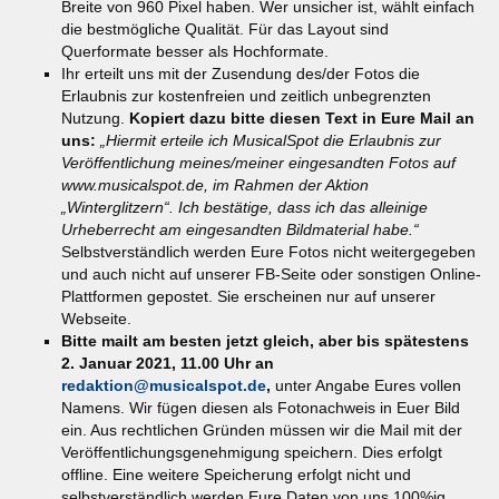
Breite von 960 Pixel haben. Wer unsicher ist, wählt einfach
die bestmögliche Qualität. Für das Layout sind
Querformate besser als Hochformate.
Ihr erteilt uns mit der Zusendung des/der Fotos die
Erlaubnis zur kostenfreien und zeitlich unbegrenzten
Nutzung.
Kopiert dazu bitte diesen Text in Eure Mail an
uns:
„Hiermit erteile ich MusicalSpot die Erlaubnis zur
Veröffentlichung meines/meiner eingesandten Fotos auf
www.musicalspot.de, im Rahmen der Aktion
„Winterglitzern“. Ich bestätige, dass ich das alleinige
Urheberrecht am eingesandten Bildmaterial habe.“
Selbstverständlich werden Eure Fotos nicht weitergegeben
und auch nicht auf unserer FB-Seite oder sonstigen Online-
Plattformen gepostet. Sie erscheinen nur auf unserer
Webseite.
Bitte mailt am besten jetzt gleich, aber bis spätestens
2. Januar 2021, 11.00 Uhr an
redaktion@musicalspot.de
,
unter Angabe Eures vollen
Namens. Wir fügen diesen als Fotonachweis in Euer Bild
ein. Aus rechtlichen Gründen müssen wir die Mail mit der
Veröffentlichungsgenehmigung speichern. Dies erfolgt
offline. Eine weitere Speicherung erfolgt nicht und
selbstverständlich werden Eure Daten von uns 100%ig