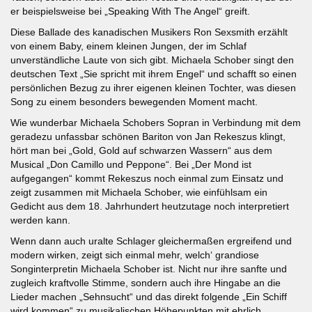
er beispielsweise bei „Speaking With The Angel“ greift.
Diese Ballade des kanadischen Musikers Ron Sexsmith erzählt
von einem Baby, einem kleinen Jungen, der im Schlaf
unverständliche Laute von sich gibt. Michaela Schober singt den
deutschen Text „Sie spricht mit ihrem Engel“ und schafft so einen
persönlichen Bezug zu ihrer eigenen kleinen Tochter, was diesen
Song zu einem besonders bewegenden Moment macht.
Wie wunderbar Michaela Schobers Sopran in Verbindung mit dem
geradezu unfassbar schönen Bariton von Jan Rekeszus klingt,
hört man bei „Gold, Gold auf schwarzen Wassern“ aus dem
Musical „Don Camillo und Peppone“. Bei „Der Mond ist
aufgegangen“ kommt Rekeszus noch einmal zum Einsatz und
zeigt zusammen mit Michaela Schober, wie einfühlsam ein
Gedicht aus dem 18. Jahrhundert heutzutage noch interpretiert
werden kann.
Wenn dann auch uralte Schlager gleichermaßen ergreifend und
modern wirken, zeigt sich einmal mehr, welch‘ grandiose
Songinterpretin Michaela Schober ist. Nicht nur ihre sanfte und
zugleich kraftvolle Stimme, sondern auch ihre Hingabe an die
Lieder machen „Sehnsucht“ und das direkt folgende „Ein Schiff
wird kommen“ zu musikalischen Höhepunkten mit ehrlich