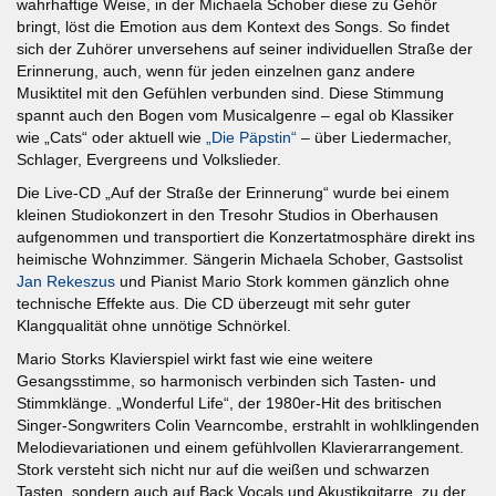
wahrhaftige Weise, in der Michaela Schober diese zu Gehör
bringt, löst die Emotion aus dem Kontext des Songs. So findet
sich der Zuhörer unversehens auf seiner individuellen Straße der
Erinnerung, auch, wenn für jeden einzelnen ganz andere
Musiktitel mit den Gefühlen verbunden sind. Diese Stimmung
spannt auch den Bogen vom Musicalgenre – egal ob Klassiker
wie „Cats“ oder aktuell wie
„Die Päpstin“
– über Liedermacher,
Schlager, Evergreens und Volkslieder.
Die Live-CD „Auf der Straße der Erinnerung“ wurde bei einem
kleinen Studiokonzert in den Tresohr Studios in Oberhausen
aufgenommen und transportiert die Konzertatmosphäre direkt ins
heimische Wohnzimmer. Sängerin Michaela Schober, Gastsolist
Jan Rekeszus
und Pianist Mario Stork kommen gänzlich ohne
technische Effekte aus. Die CD überzeugt mit sehr guter
Klangqualität ohne unnötige Schnörkel.
Mario Storks Klavierspiel wirkt fast wie eine weitere
Gesangsstimme, so harmonisch verbinden sich Tasten- und
Stimmklänge. „Wonderful Life“, der 1980er-Hit des britischen
Singer-Songwriters Colin Vearncombe, erstrahlt in wohlklingenden
Melodievariationen und einem gefühlvollen Klavierarrangement.
Stork versteht sich nicht nur auf die weißen und schwarzen
Tasten, sondern auch auf Back Vocals und Akustikgitarre, zu der